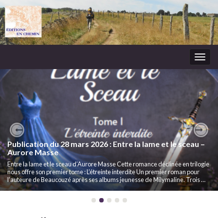
Togg
navig
Très prochainement : sortie de “Entre la lame et le
Previous
Nex
Publication du 28 mars 2026 : Entre la lame et le sceau –
sceau” d’Aurore Masse. Tome 1 : L’étreinte interdite.
Aurore Masse
Premier roman d’Aurore Masse, Entre la lame et le sceau dont le tome 1
Entre la lame et le sceau d’Aurore Masse Cette romance déclinée en trilogie
“L’étreinte interdite” est une très belle histoire d’amour vécue et racontée
nous offre son premier tome : L’étreinte interdite Un premier roman pour
différemment par les trois protagonistes principaux. Dans l’Anjou
l’auteure de Beaucouzé après ses albums jeunesse de Milymaline. Trois …
tourmenté du …