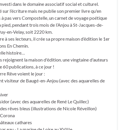
 investi dans le domaine associatif social et culturel.
é sur l’écriture mais ne publie son premier livre qu'en
 à pas vers Compostelle, un carnet de voyage poétique
à pied, pendant trois mois de l’Anjou à St-Jacques-de-
Puy-en-Velay, soit 2220 km.
re à ses lecteurs, il crée sa propre maison d’édition le 1er
ions En Chemin.
lle histoire…
rejoignent la maison d'édition. une vingtaine d'auteurs
e 60 publications, à ce jour !
rre Rêve voient le jour :
nt visiteur de Baugé-en-Anjou (avec des aquarelles de
hiver
sidor (avec des aquarelles de René Le Quillec)
des rêves bleus (illustrations de Nicole Réveillon)
i Corona
châteaux cathares
par eau - La marine de Loire au XVIIIe.