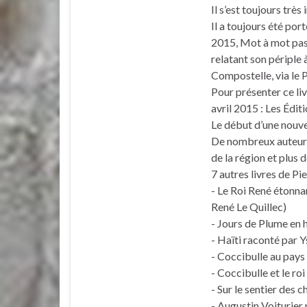
Il s’est toujours très
Il a toujours été port
2015, Mot à mot pas
relatant son périple 
Compostelle, via le 
Pour présenter ce liv
avril 2015 : Les Édit
Le début d’une nouve
De nombreux auteurs 
de la région et plus d
7 autres livres de Pie
- Le Roi René étonna
René Le Quillec)
- Jours de Plume en 
- Haïti raconté par Y
- Coccibulle au pays 
- Coccibulle et le ro
- Sur le sentier des 
- Augustin Voiturier 