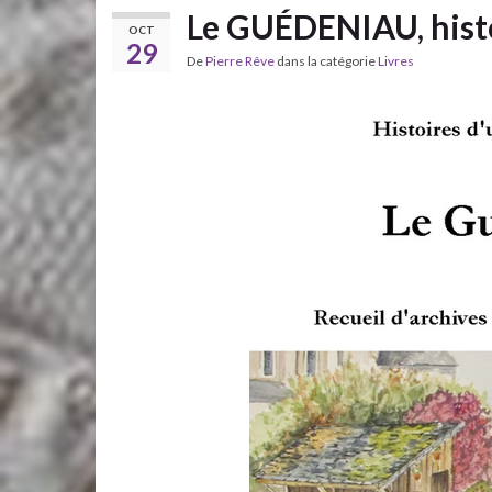
Le GUÉDENIAU, histo
OCT
29
De
Pierre Rêve
dans la catégorie
Livres