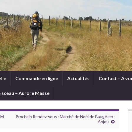
lle
Commande en ligne
Actualités
Contact – A vou
le sceau – Aurore Masse
AM
Prochain Rendez-vous : Marché de Noël de Baugé-en-
Anjou