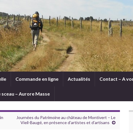
lle
Commande en ligne
Actualités
Contact – A vou
le sceau – Aurore Masse
in
Journées du Patrimoine au château de Montivert – Le
Vieil-Baugé, en présence d’artistes et d’artisans