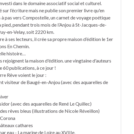
 investi dans le domaine associatif social et culturel.
é sur l’écriture mais ne publie son premier livre qu'en
 à pas vers Compostelle, un carnet de voyage poétique
à pied, pendant trois mois de l’Anjou à St-Jacques-de-
Puy-en-Velay, soit 2220 km.
re à ses lecteurs, il crée sa propre maison d’édition le 1er
ions En Chemin.
lle histoire…
rejoignent la maison d'édition. une vingtaine d'auteurs
e 60 publications, à ce jour !
rre Rêve voient le jour :
nt visiteur de Baugé-en-Anjou (avec des aquarelles de
hiver
sidor (avec des aquarelles de René Le Quillec)
des rêves bleus (illustrations de Nicole Réveillon)
i Corona
châteaux cathares
par eau - La marine de Loire au XVIIIe.