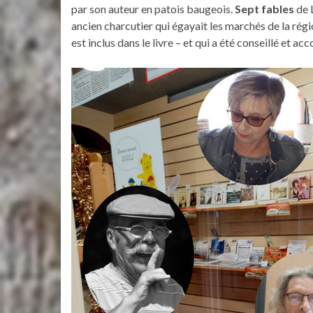
par son auteur en patois baugeois.
Sept fables
de 
ancien charcutier qui égayait les marchés de la rég
est inclus dans le livre – et qui a été conseillé et 