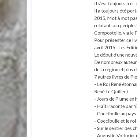
Il s’est toujours très
Il a toujours été port
2015, Mot à mot pas
relatant son périple 
Compostelle, via le 
Pour présenter ce liv
avril 2015 : Les Édit
Le début d’une nouve
De nombreux auteurs 
de la région et plus d
7 autres livres de Pie
- Le Roi René étonna
René Le Quillec)
- Jours de Plume en 
- Haïti raconté par Y
- Coccibulle au pays 
- Coccibulle et le ro
- Sur le sentier des 
- Augustin Voiturier 