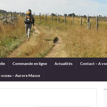
lle
Commande en ligne
Actualités
Contact – A vou
le sceau – Aurore Masse