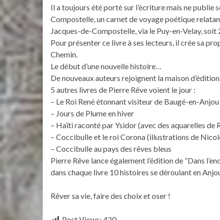
Il a toujours été porté sur l’écriture mais ne publie
Compostelle, un carnet de voyage poétique relatant 
Jacques-de-Compostelle, via le Puy-en-Velay, soit
Pour présenter ce livre à ses lecteurs, il crée sa pro
Chemin.
Le début d’une nouvelle histoire…
De nouveaux auteurs rejoignent la maison d’édition. 
5 autres livres de Pierre Rêve voient le jour :
– Le Roi René étonnant visiteur de Baugé-en-Anjou 
– Jours de Plume en hiver
– Haïti raconté par Ysidor (avec des aquarelles de 
– Coccibulle et le roi Corona (illustrations de Nicol
– Coccibulle au pays des rêves bleus
Pierre Rêve lance également l’édition de “Dans l’enc
dans chaque livre 10 histoires se déroulant en Anjou
Rêver sa vie, faire des choix et oser !
Post Views:
420