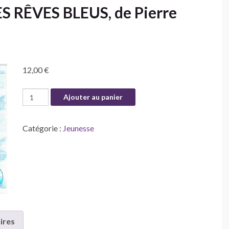
 RÊVES BLEUS, de Pierre
12,00
€
quantité de COCCIBULLE AU PAYS DES RÊVES BLEUS, d
Ajouter au panier
Catégorie :
Jeunesse
ires