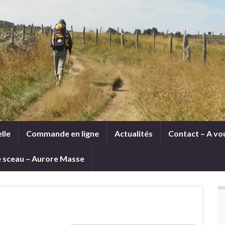
lle
Commande en ligne
Actualités
Contact – A vou
le sceau – Aurore Masse